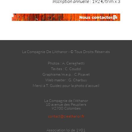
Inscription
annuelle
: 192 €/trim x 3
Nous contacter
La Compagnie De L'Athanor - © Tous Droits Réservés
Photos : A. Cereghetti
Textes : C. Coudol
Graphisme/m.e.p. : C.Picavet
Web master : G. Charbuy
Merci à T. Guidez pour la photo d’accueil
La Compagnie de l’Athanor
10 avenue des Peupliers
92700 Colombes
contact@cieathanor.fr
Association loi de 1901