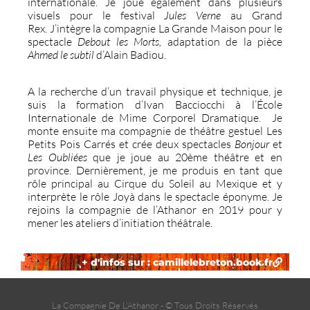
internationale. Je joue également dans plusieurs
visuels pour le festival
Jules Verne
au Grand
Rex. J’intègre la compagnie La Grande Maison pour le
spectacle
Debout les Morts,
adaptation de la pièce
Ahmed le subtil
d’Alain Badiou.
A la recherche d’un travail physique et technique, je
suis la formation d’Ivan Bacciocchi à l’École
Internationale de Mime Corporel Dramatique. Je
monte ensuite ma compagnie de théâtre gestuel Les
Petits Pois Carrés et crée deux spectacles
Bonjour
et
Les Oubliées
que je joue au 20ème théâtre et en
province. Dernièrement, je me produis en tant que
rôle principal au Cirque du Soleil au Mexique et y
interprète le rôle Joyà dans le spectacle éponyme. Je
rejoins la compagnie de l’Athanor en 2019 pour y
mener les ateliers d’initiation théâtrale.
+ d'infos sur : camillelebreton.book.fr
La Compagnie De L'Athanor - © Tous Droits Réservés