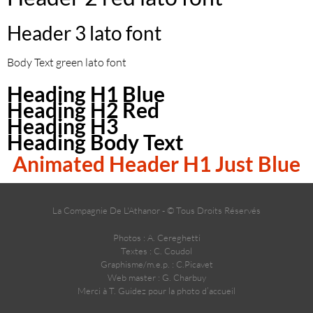
Header 3 lato font
Body Text green lato font
Heading H1 Blue
Heading H2 Red
Heading H3
Heading Body Text
Animated Header H1
Just Blue
La Compagnie De L'Athanor - © Tous Droits Réservés
Photos : A. Cereghetti
Textes : C. Coudol
Graphisme/m.e.p. : C.Picavet
Web master : G. Charbuy
Merci à T. Guidez pour la photo d’accueil